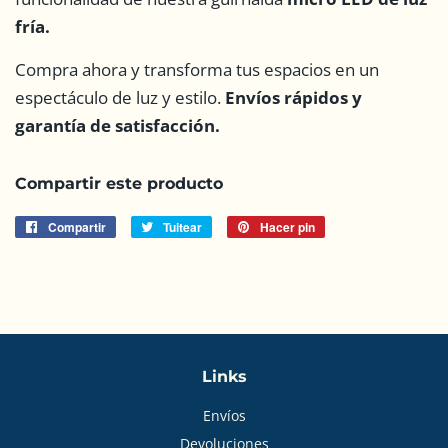
fría.
Compra ahora y transforma tus espacios en un
espectáculo de luz y estilo.
Envíos rápidos y
garantía de satisfacción.
Compartir este producto
Compartir
Compartir
Tuitear
Tuitear
Hacer pin
Pinear
en
en
en
Facebook
Twitter
Pinterest
Links
Envíos
Devoluciones