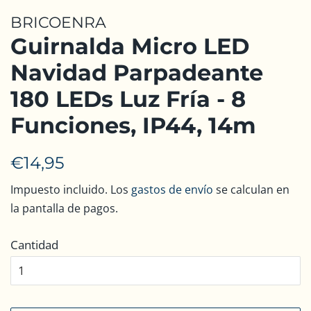
BRICOENRA
Guirnalda Micro LED
Navidad Parpadeante
180 LEDs Luz Fría - 8
Funciones, IP44, 14m
Precio
Precio
€14,95
habitual
de
Impuesto incluido. Los
gastos de envío
se calculan en
venta
la pantalla de pagos.
Cantidad