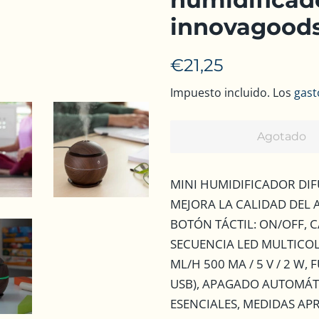
innovagood
Precio
Precio
€21,25
habitual
de
Impuesto incluido. Los
gast
venta
Agotado
MINI HUMIDIFICADOR DI
MEJORA LA CALIDAD DEL A
BOTÓN TÁCTIL: ON/OFF, 
SECUENCIA LED MULTICOL
ML/H 500 MA / 5 V / 2 W
USB), APAGADO AUTOMÁTI
ESENCIALES, MEDIDAS AP