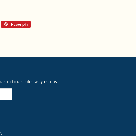
itear
Hacer pin
Pinear
n
en
itter
Pinterest
as noticias, ofertas y estilos
fy