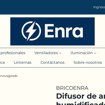
Ingres
s profesionales
Ventiladores
Iluminación
ica
Linternas
Contáctanos
Sobre nosotros
innovagoods
BRICOENRA
Difusor de 
humidificad