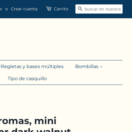
ar
o
Crear cuenta
Carrito
Buscar
Regletas y bases múltiples
Bombillas
Tipo de casquillo
aromas, mini
or dark walnut